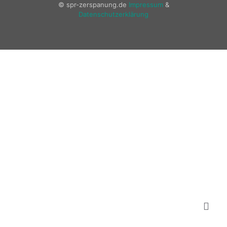
© spr-zerspanung.de
Impressum
&
Datenschutzerklärung